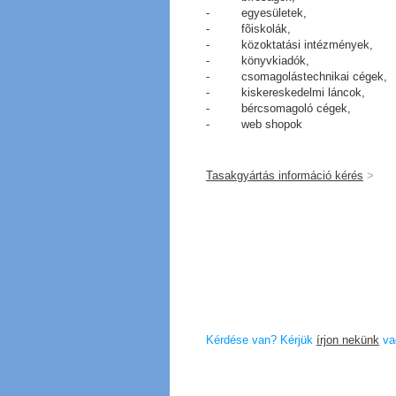
- egyesületek,
- fõiskolák,
- közoktatási intézmények,
- könyvkiadók,
- csomagolástechnikai cégek,
- kiskereskedelmi láncok,
- bércsomagoló cégek,
- web shopok
Tasakgyártás
információ kérés
>
Kérdése van? Kérjük
írjon nekünk
vag