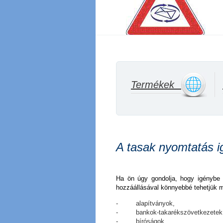
Termékek
______
A tasak nyomtatás i
Ha ön úgy gondolja, hogy igénybe v
hozzáállásával könnyebbé tehetjük m
- alapítványok,
- bankok-takarékszövetkezetek
- bíróságok,