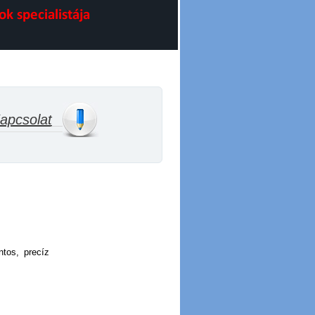
apcsolat
______
ntos, precíz