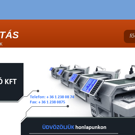
TÁS
fő
K